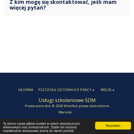
Z kim mogę się skontaktować, jeśli mam
więcej pytań?
GŁÓWNA
PSZCZOŁA GOTOWA DO PRACY
WIĘCEJ
Usługi szkoleniowe SDM
Prawa autorskie © 2026 Wszelkie prawa zastrzeżone
Warunki
Ta strona używa plików cookies w celach statystycznych,
Rozumiem
reklamowych oraz funkcjonalnych. Dzięki nim możemy
SUBSKRYBUJ
indywidualnie dostosować stronę do twoich potrzeb.